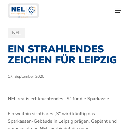
Skip
Menu
to
main
content
NEL
EIN STRAHLENDES
ZEICHEN FÜR LEIPZIG
17. September 2025
NEL realisiert leuchtendes „S“ für die Sparkasse
Ein weithin sichtbares „S“ wird künftig das
Sparkassen-Gebäude in Leipzig prägen. Geplant und
umgesetzt von NEL, verbindet die neue