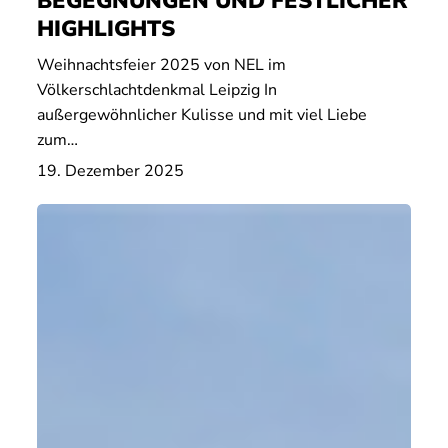
BEGEGNUNGEN UND FESTLICHER
HIGHLIGHTS
Weihnachtsfeier 2025 von NEL im
Völkerschlachtdenkmal Leipzig In
außergewöhnlicher Kulisse und mit viel Liebe
zum…
19. Dezember 2025
Teamgeist
–
Die
Menschen
bei
NEL
–
Folge
11