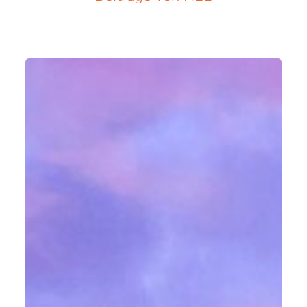
Wenn
der
Strom
ausfällt,
zählt
jede
Minute