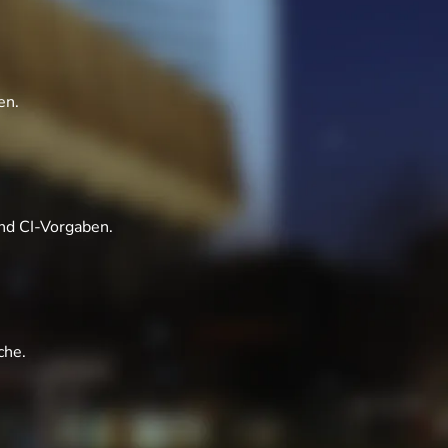
en.
nd CI-Vorgaben.
che.