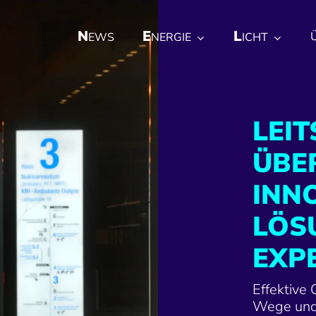
N
E
L
EWS
NERGIE
ICHT
LEIT
ÜBE
INN
LÖS
EXP
Effektive 
Wege und 